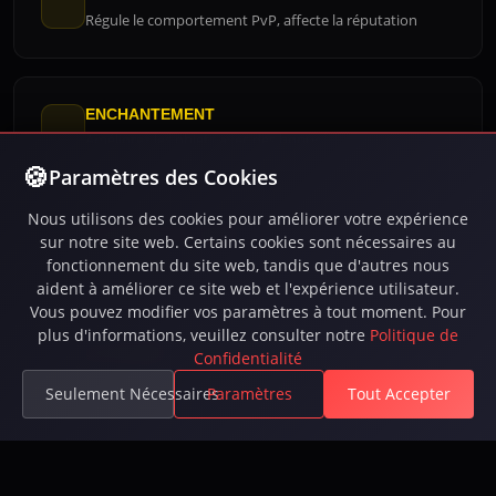
Régule le comportement PvP, affecte la réputation
ENCHANTEMENT
Améliorez les objets avec des bonus
Paramètres des Cookies
Nous utilisons des cookies pour améliorer votre expérience
SYSTÈME DE FORGE
sur notre site web. Certains cookies sont nécessaires au
Fabrication et amélioration d'équipement
fonctionnement du site web, tandis que d'autres nous
aident à améliorer ce site web et l'expérience utilisateur.
Vous pouvez modifier vos paramètres à tout moment. Pour
plus d'informations, veuillez consulter notre
Politique de
ÉCONOMIE
Confidentialité
Échanges entre joueurs et étals de marché
Seulement Nécessaires
Paramètres
Tout Accepter