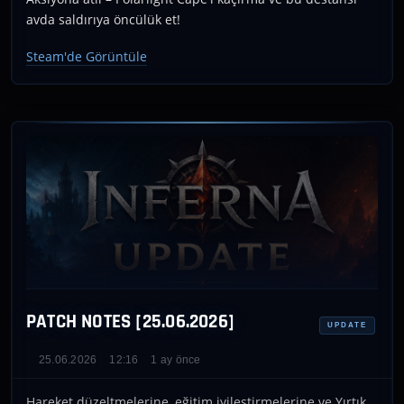
avda saldırıya öncülük et!
Steam'de Görüntüle
PATCH NOTES [25.06.2026]
UPDATE
25.06.2026
12:16
1 ay önce
Hareket düzeltmelerine, eğitim iyileştirmelerine ve Yırtık