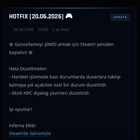
HOTFIX [20.06.2026] 🎮
UPDATE
20.06.2026
10:59
1 ay önce
🚨 Güncellemeyi ŞİMDİ almak için Steam'i yeniden
başlatın! 🚨
Hata Düzeltmeleri
- Hareket işlemede bazı durumlarda duvarlara takılıp
kalmaya yol açabilen özel bir durum düzeltildi.
- Eksik NPC diyalog çevirileri düzeltildi.
İyi oyunlar!
Inferna Ekibi
Steam'de Görüntüle