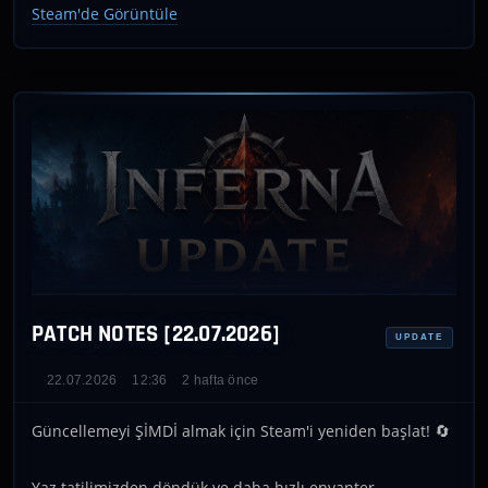
Steam'de Görüntüle
PATCH NOTES [22.07.2026]
UPDATE
22.07.2026
12:36
2 hafta önce
Güncellemeyi ŞİMDİ almak için Steam'i yeniden başlat! 🔄
Yaz tatilimizden döndük ve daha hızlı envanter