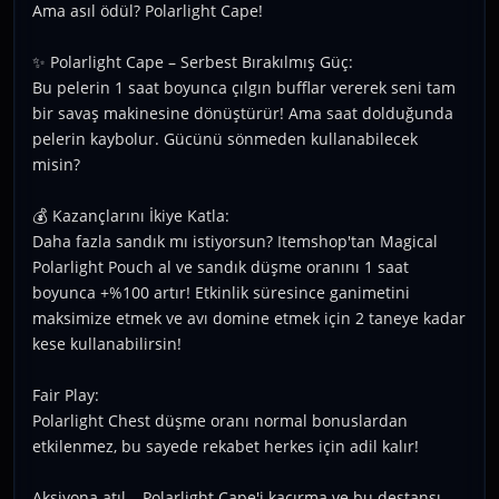
Ama asıl ödül? Polarlight Cape!
✨ Polarlight Cape – Serbest Bırakılmış Güç:
Bu pelerin 1 saat boyunca çılgın bufflar vererek seni tam
bir savaş makinesine dönüştürür! Ama saat dolduğunda
pelerin kaybolur. Gücünü sönmeden kullanabilecek
misin?
💰 Kazançlarını İkiye Katla:
Daha fazla sandık mı istiyorsun? Itemshop'tan Magical
Polarlight Pouch al ve sandık düşme oranını 1 saat
boyunca +%100 artır! Etkinlik süresince ganimetini
maksimize etmek ve avı domine etmek için 2 taneye kadar
kese kullanabilirsin!
Fair Play:
Polarlight Chest düşme oranı normal bonuslardan
etkilenmez, bu sayede rekabet herkes için adil kalır!
Aksiyona atıl – Polarlight Cape'i kaçırma ve bu destansı