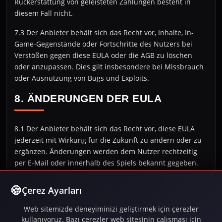
Rückerstattung von geleisteten Zahlungen besteht in
diesem Fall nicht.
7.3 Der Anbieter behält sich das Recht vor, Inhalte, In-
Game-Gegenstände oder Fortschritte des Nutzers bei
Verstößen gegen diese EULA oder die AGB zu löschen
oder anzupassen. Dies gilt insbesondere bei Missbrauch
oder Ausnutzung von Bugs und Exploits.
8. ÄNDERUNGEN DER EULA
8.1 Der Anbieter behält sich das Recht vor, diese EULA
jederzeit mit Wirkung für die Zukunft zu ändern oder zu
ergänzen. Änderungen werden dem Nutzer rechtzeitig
per E-Mail oder innerhalb des Spiels bekannt gegeben.
8.2 Widerspricht der Nutzer den Änderungen nicht
Çerez Ayarları
innerhalb von vier Wochen nach Bekanntgabe, gelten die
Änderungen als akzeptiert. Widerspricht der Nutzer,
Web sitemizde deneyiminizi geliştirmek için çerezler
steht beiden Parteien ein außerordentliches
kullanıyoruz. Bazı çerezler web sitesinin çalışması için