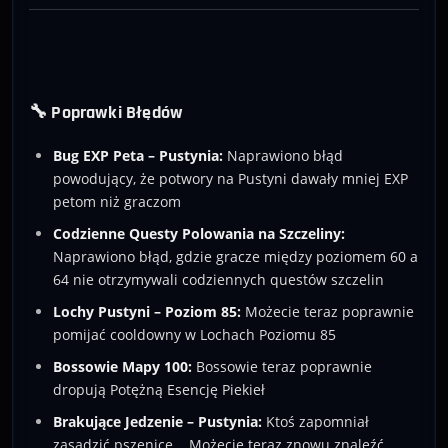
🔧 Poprawki Błędów
Bug EXP Peta – Pustynia:
Naprawiono błąd
powodujący, że potwory na Pustyni dawały mniej EXP
petom niż graczom
Codzienne Questy Polowania na Szczeliny:
Naprawiono błąd, gdzie gracze między poziomem 60 a
64 nie otrzymywali codziennych questów szczelin
Lochy Pustyni – Poziom 85:
Możecie teraz poprawnie
pomijać cooldowny w Lochach Poziomu 85
Bossowie Mapy 100:
Bossowie teraz poprawnie
dropują Potężną Esencję Piekieł
Brakujące Jedzenie – Pustynia:
Ktoś zapomniał
zasadzić pszenicę... Możecie teraz znowu znaleźć