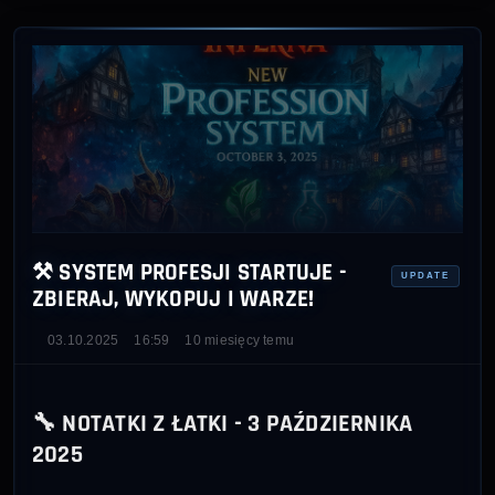
⚒️ SYSTEM PROFESJI STARTUJE -
UPDATE
ZBIERAJ, WYKOPUJ I WARZE!
03.10.2025
16:59
10 miesięcy temu
🔧 NOTATKI Z ŁATKI - 3 PAŹDZIERNIKA
2025