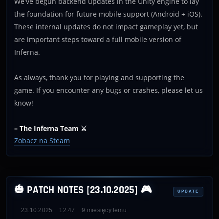
We've begun backend updates in the Unity engine to lay
the foundation for future mobile support (Android + iOS).
These internal updates do not impact gameplay yet, but
are important steps toward a full mobile version of
Inferna.
As always, thank you for playing and supporting the
game. If you encounter any bugs or crashes, please let us
know!
– The Inferna Team ⚔️
Zobacz na Steam
🎃 PATCH NOTES [23.10.2025] 🎮
UPDATE
23.10.2025
12:47
9 miesięcy temu