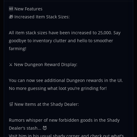
🆕 New Features
🎁 Increased Item Stack Sizes:
All item stack sizes have been increased to 25,000. Say
goodbye to inventory clutter and hello to smoother
farming!
⚔️ New Dungeon Reward Display:
You can now see additional Dungeon rewards in the UI.
No more guessing what loot you’re grinding for!
🛒 New Items at the Shady Dealer:
Rumors whisper of new forbidden goods in the Shady
Dealer's stash... 😈
Visit him in his usual shady corner and check out what’s