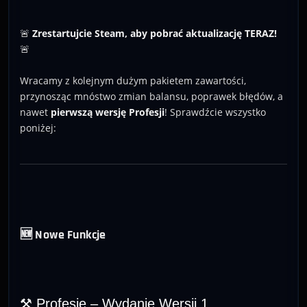
🚨
Zrestartujcie Steam, aby pobrać aktualizację TERAZ!
🚨
Wracamy z kolejnym dużym pakietem zawartości,
przynosząc mnóstwo zmian balansu, poprawek błędów, a
nawet
pierwszą wersję Profesji
! Sprawdźcie wszystko
poniżej:
🆕 Nowe Funkcje
⚒️ Profesje – Wydanie Wersji 1