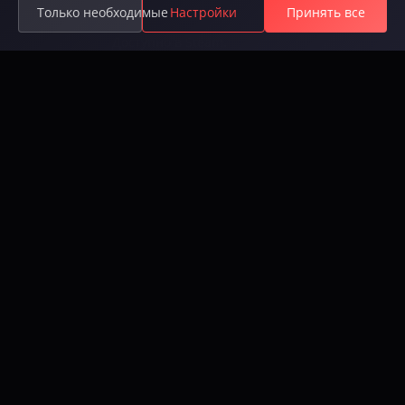
Только необходимые
Настройки
Принять все
гильдиями и огромным открытым миром.
Доступно в Steam.
Available on Steam
Игра
Игра
Сюжет
Roadmap
Скачать
Регистрация
Рейтинг