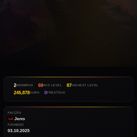
2
69
87
MEMBROS
AVG LEVEL
HIGHEST LEVEL
245,878
0
OURO
PRESTÍGIO
FACÇÃO
Jerro
FOUNDED
03.10.2025