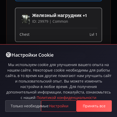
Железный нагрудник +1
ID: 29979 | Common
Chest
Lvl 1
Настройки Cookie
Железные перчатки +5
ID: 28568 | Uncommon
Мы используем cookie для улучшения вашего опыта на
нашем сайте. Некоторые cookie необходимы для работы
Hands
Lvl 1
сайта, в то время как другие помогают нам улучшить сайт
и пользовательский опыт. Вы можете изменить
настройки в любое время. Для получения
дополнительной информации, пожалуйста, ознакомьтесь
Железный шлем +6
с нашей
Политикой конфиденциальности
ID: 87114 | Uncommon
Только необходимые
Настройки
Принять все
Head
Lvl 1