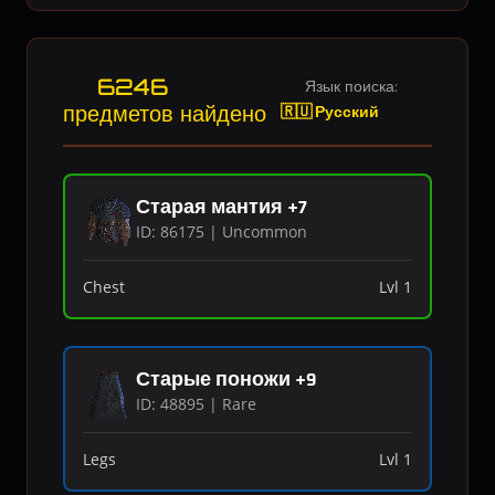
6246
Язык поиска:
предметов найдено
🇷🇺 Русский
Старая мантия +7
ID: 86175 | Uncommon
Chest
Lvl 1
Старые поножи +9
ID: 48895 | Rare
Legs
Lvl 1