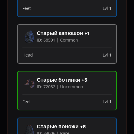
Feet
Lvl 1
Старый капюшон +1
ID: 68591 | Common
Head
Lvl 1
Старые ботинки +5
ID: 72082 | Uncommon
Feet
Lvl 1
Старые поножи +8
ID: 84006 | Rare