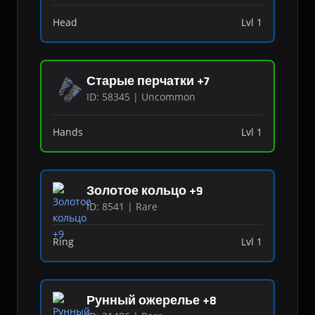
Head
Lvl 1
Старые перчатки +7
ID: 58345 | Uncommon
Hands
Lvl 1
Золотое кольцо +9
ID: 8541 | Rare
Ring
Lvl 1
Рунный ожерелье +8