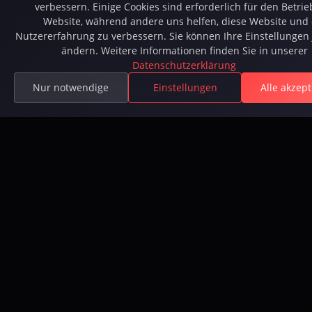
Verfügbar auf Steam.
verbessern. Einige Cookies sind erforderlich für den Betrie
Website, während andere uns helfen, diese Website und 
Nutzererfahrung zu verbessern. Sie können Ihre Einstellungen 
ändern. Weitere Informationen finden Sie in unserer
Datenschutzerklärung
Nur notwendige
Einstellungen
Alle akzep
Available on Steam
Spiel
Spiel
Geschichte
Roadmap
Download
Registrieren
Rangliste
Redeem Voucher