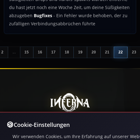
du hast jetzt noch eine Woche Zeit, um deine Süßigkeiten
abzugeben
Bugfixes
- Ein Fehler wurde behoben, der zu
zufälligen Verbindungsabbrüchen führte
2
...
15
16
17
18
19
20
21
22
23
Spiele Inferna, das kostenlose MMORPG mit
Cookie-Einstellungen
intensiven PvP-Kämpfen, epischen Quests, Gilden
und einer riesigen offenen Welt. 250.000+ Spieler.
Wir verwenden Cookies, um Ihre Erfahrung auf unserer Webs