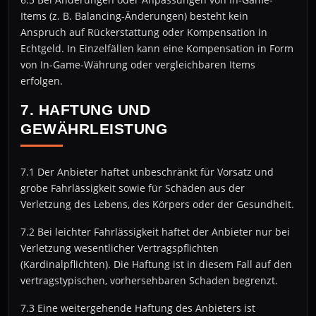
Items (z. B. Balancing-Änderungen) besteht kein
Anspruch auf Rückerstattung oder Kompensation in
Echtgeld. In Einzelfällen kann eine Kompensation in Form
von In-Game-Währung oder vergleichbaren Items
erfolgen.
7. HAFTUNG UND
GEWÄHRLEISTUNG
7.1 Der Anbieter haftet unbeschränkt für Vorsatz und
grobe Fahrlässigkeit sowie für Schäden aus der
Verletzung des Lebens, des Körpers oder der Gesundheit.
7.2 Bei leichter Fahrlässigkeit haftet der Anbieter nur bei
Verletzung wesentlicher Vertragspflichten
(Kardinalpflichten). Die Haftung ist in diesem Fall auf den
vertragstypischen, vorhersehbaren Schaden begrenzt.
7.3 Eine weitergehende Haftung des Anbieters ist