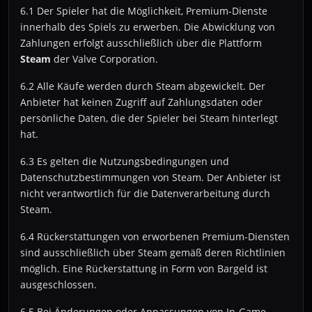
6.1 Der Spieler hat die Möglichkeit, Premium-Dienste
innerhalb des Spiels zu erwerben. Die Abwicklung von
Zahlungen erfolgt ausschließlich über die Plattform
Steam
der Valve Corporation.
6.2 Alle Käufe werden durch Steam abgewickelt. Der
Anbieter hat keinen Zugriff auf Zahlungsdaten oder
persönliche Daten, die der Spieler bei Steam hinterlegt
hat.
6.3 Es gelten die Nutzungsbedingungen und
Datenschutzbestimmungen von Steam. Der Anbieter ist
nicht verantwortlich für die Datenverarbeitung durch
Steam.
6.4 Rückerstattungen von erworbenen Premium-Diensten
sind ausschließlich über Steam gemäß deren Richtlinien
möglich. Eine Rückerstattung in Form von Bargeld ist
ausgeschlossen.
6.5 Bei Änderungen oder Anpassungen von In-Game-