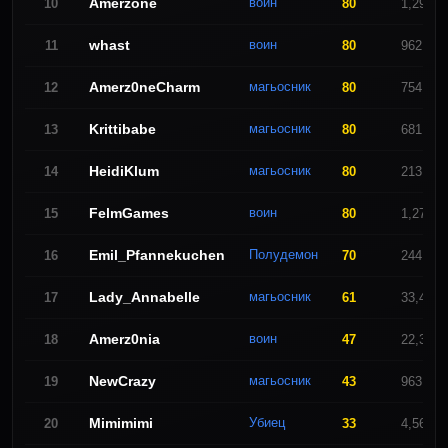
Amerzone
воин
10
80
1,295,2
whast
воин
11
80
962,693
Amerz0neCharm
магьосник
12
80
754,048
Krittibabe
магьосник
13
80
681,613
HeidiKlum
магьосник
14
80
213,027
FelmGames
воин
15
80
1,278,5
Emil_Pfannekuchen
Полудемон
16
70
244,361
Lady_Annabelle
магьосник
17
61
33,477,
Amerz0nia
воин
18
47
22,370,
NewCrazy
магьосник
19
43
963,215
Mimimimi
Убиец
20
33
4,566,7