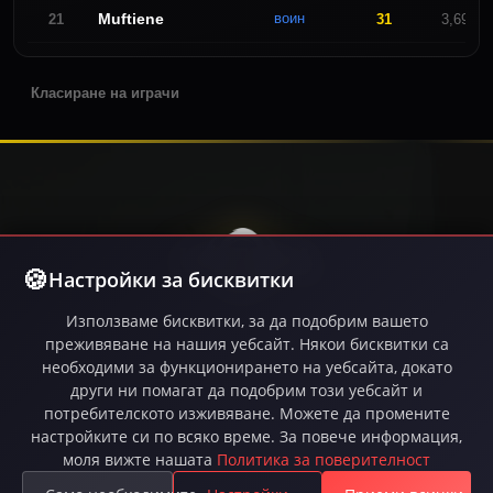
Muftiene
воин
21
31
3,697,6
Класиране на играчи
Настройки за бисквитки
Използваме бисквитки, за да подобрим вашето
Играйте Inferna, безплатно MMORPG с
преживяване на нашия уебсайт. Някои бисквитки са
интензивни PvP битки, епични куестове, гилдии и
необходими за функционирането на уебсайта, докато
огромен отворен свят. Налична в Steam.
други ни помагат да подобрим този уебсайт и
потребителското изживяване. Можете да промените
настройките си по всяко време. За повече информация,
моля вижте нашата
Политика за поверителност