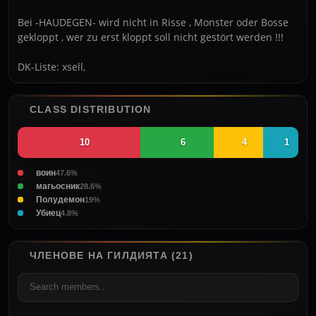
Bei -HAUDEGEN- wird nicht in Risse , Monster oder Bosse 
gekloppt , wer zu erst kloppt soll nicht gestört werden !!!

CLASS DISTRIBUTION
10
6
4
1
воин
47.6%
магьосник
28.6%
Полудемон
19%
Убиец
4.8%
ЧЛЕНОВЕ НА ГИЛДИЯТА (21)