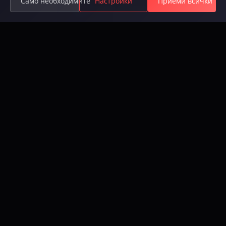
Само необходимите
Настройки
Приеми всички
Available on Steam
Игра
Игра
История
Roadmap
Изтегляне
Регистрация
Класиране
Използвай ваучер
Общност
Новини