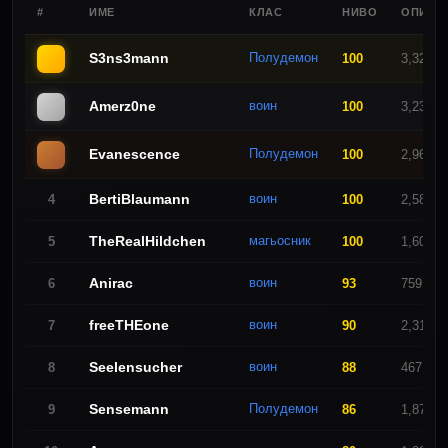
#
ИМЕ
КЛАС
НИВО
ОПИТ
S3ns3mann
Полудемон
100
3,325,0
Amerz0ne
воин
100
3,236,0
Evanescence
Полудемон
100
2,969,9
BertiBlaumann
воин
4
100
2,580,4
TheRealHildchen
магьосник
5
100
1,606,7
Anirac
воин
6
93
759,489
freeTHEone
воин
7
90
2,317,3
Seelensucher
воин
8
88
467,291
Sensemann
Полудемон
9
86
1,876,2