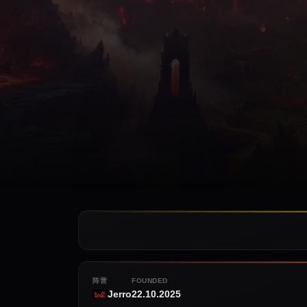
阵营
FOUNDED
Jerro
22.10.2025